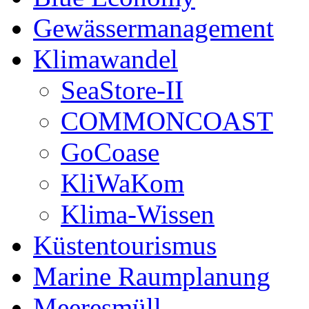
Gewässermanagement
Klimawandel
SeaStore-II
COMMONCOAST
GoCoase
KliWaKom
Klima-Wissen
Küstentourismus
Marine Raumplanung
Meeresmüll