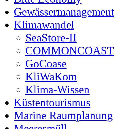
Gewässermanagement
Klimawandel
SeaStore-II
COMMONCOAST
GoCoase
KliWaKom
Klima-Wissen
Küstentourismus
Marine Raumplanung
Meeresmüll