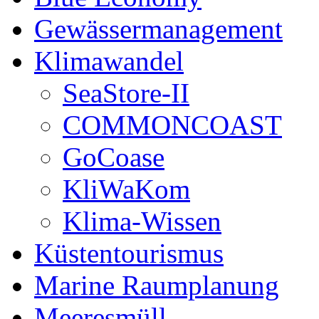
Gewässermanagement
Klimawandel
SeaStore-II
COMMONCOAST
GoCoase
KliWaKom
Klima-Wissen
Küstentourismus
Marine Raumplanung
Meeresmüll