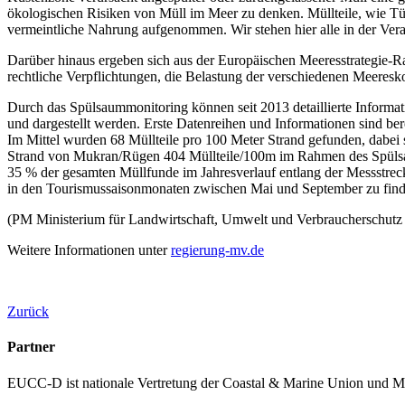
ökologischen Risiken von Müll im Meer zu denken. Müllteile, wie Tü
vermeintliche Nahrung aufgenommen. Wir stehen hier alle in der Ver
Darüber hinaus ergeben sich aus der Europäischen Meeresstrategie-
rechtliche Verpflichtungen, die Belastung der verschiedenen Meeresk
Durch das Spülsaummonitoring können seit 2013 detaillierte Inform
und dargestellt werden. Erste Datenreihen und Informationen sind b
Im Mittel wurden 68 Müllteile pro 100 Meter Strand gefunden, dabei 
Strand von Mukran/Rügen 404 Müllteile/100m im Rahmen des Spülsaum
35 % der gesamten Müllfunde im Jahresverlauf entlang der Messstrecke
in den Tourismussaisonmonaten zwischen Mai und September zu find
(PM Ministerium für Landwirtschaft, Umwelt und Verbraucherschutz
Weitere Informationen unter
regierung-mv.de
Zurück
Partner
EUCC-D ist nationale Vertretung der Coastal & Marine Union und M