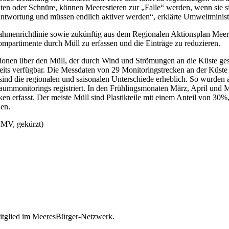
ten oder Schnüre, können Meerestieren zur „Falle“ werden, wenn sie s
antwortung und müssen endlich aktiver werden“, erklärte Umweltministe
Rahmenrichtlinie sowie zukünftig aus dem Regionalen Aktionsplan Mee
ompartimente durch Müll zu erfassen und die Einträge zu reduzieren.
ationen über den Müll, der durch Wind und Strömungen an die Küste g
ereits verfügbar. Die Messdaten von 29 Monitoringstrecken an der Küst
sind die regionalen und saisonalen Unterschiede erheblich. So wurden 
monitorings registriert. In den Frühlingsmonaten März, April und M
n erfasst. Der meiste Müll sind Plastikteile mit einem Anteil von 30%,
en.
 MV, gekürzt)
itglied im MeeresBürger-Netzwerk.