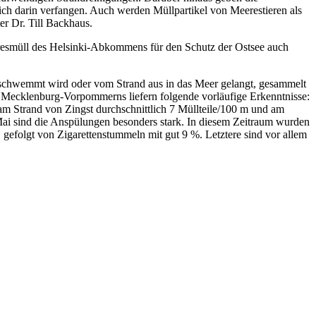
ich darin verfangen. Auch werden Müllpartikel von Meerestieren als
r Dr. Till Backhaus.
resmüll des Helsinki-Abkommens für den Schutz der Ostsee auch
eschwemmt wird oder vom Strand aus in das Meer gelangt, gesammelt
e Mecklenburg-Vorpommerns liefern folgende vorläufige Erkenntnisse:
am Strand von Zingst durchschnittlich 7 Müllteile/100 m und am
ai sind die Anspülungen besonders stark. In diesem Zeitraum wurden
 gefolgt von Zigarettenstummeln mit gut 9 %. Letztere sind vor allem