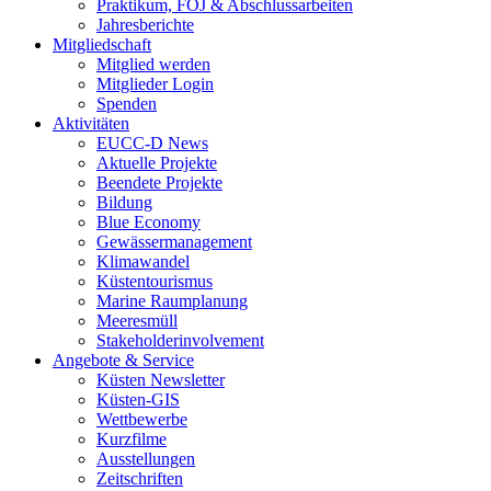
Praktikum, FÖJ & Abschlussarbeiten
Jahresberichte
Mitgliedschaft
Mitglied werden
Mitglieder Login
Spenden
Aktivitäten
EUCC-D News
Aktuelle Projekte
Beendete Projekte
Bildung
Blue Economy
Gewässermanagement
Klimawandel
Küstentourismus
Marine Raumplanung
Meeresmüll
Stakeholderinvolvement
Angebote & Service
Küsten Newsletter
Küsten-GIS
Wettbewerbe
Kurzfilme
Ausstellungen
Zeitschriften