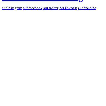
auf instagram
auf facebook
auf twitter
bei linkedIn
auf Youtube