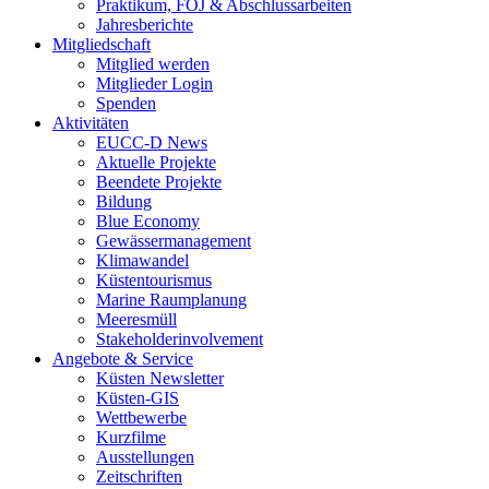
Praktikum, FÖJ & Abschlussarbeiten
Jahresberichte
Mitgliedschaft
Mitglied werden
Mitglieder Login
Spenden
Aktivitäten
EUCC-D News
Aktuelle Projekte
Beendete Projekte
Bildung
Blue Economy
Gewässermanagement
Klimawandel
Küstentourismus
Marine Raumplanung
Meeresmüll
Stakeholderinvolvement
Angebote & Service
Küsten Newsletter
Küsten-GIS
Wettbewerbe
Kurzfilme
Ausstellungen
Zeitschriften