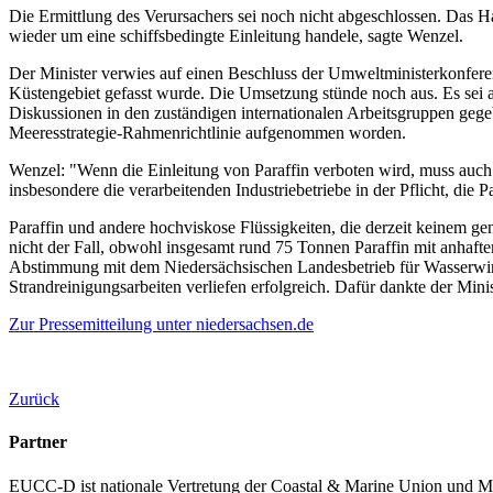
Die Ermittlung des Verursachers sei noch nicht abgeschlossen. Das 
wieder um eine schiffsbedingte Einleitung handele, sagte Wenzel.
Der Minister verwies auf einen Beschluss der Umweltministerkonfere
Küstengebiet gefasst wurde. Die Umsetzung stünde noch aus. Es sei 
Diskussionen in den zuständigen internationalen Arbeitsgruppen ge
Meeresstrategie-Rahmenrichtlinie aufgenommen worden.
Wenzel: "Wenn die Einleitung von Paraffin verboten wird, muss auch
insbesondere die verarbeitenden Industriebetriebe in der Pflicht, die
Paraffin und andere hochviskose Flüssigkeiten, die derzeit keinem g
nicht der Fall, obwohl insgesamt rund 75 Tonnen Paraffin mit anhaf
Abstimmung mit dem Niedersächsischen Landesbetrieb für Wasserwirt
Strandreinigungsarbeiten verliefen erfolgreich. Dafür dankte der Minist
Zur Pressemitteilung unter niedersachsen.de
Zurück
Partner
EUCC-D ist nationale Vertretung der Coastal & Marine Union und M