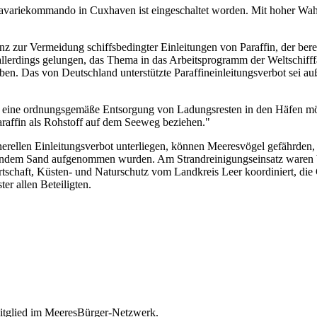
Havariekommando in Cuxhaven ist eingeschaltet worden. Mit hoher Wah
nz zur Vermeidung schiffsbedingter Einleitungen von Paraffin, der be
allerdings gelungen, das Thema in das Arbeitsprogramm der Weltschifff
geben. Das von Deutschland unterstützte Paraffineinleitungsverbot s
 eine ordnungsgemäße Entsorgung von Ladungsresten in den Häfen mögl
 Paraffin als Rohstoff auf dem Seeweg beziehen."
enerellen Einleitungsverbot unterliegen, können Meeresvögel gefährde
tendem Sand aufgenommen wurden. Am Strandreinigungseinsatz waren bi
schaft, Küsten- und Naturschutz vom Landkreis Leer koordiniert, di
er allen Beteiligten.
itglied im MeeresBürger-Netzwerk.