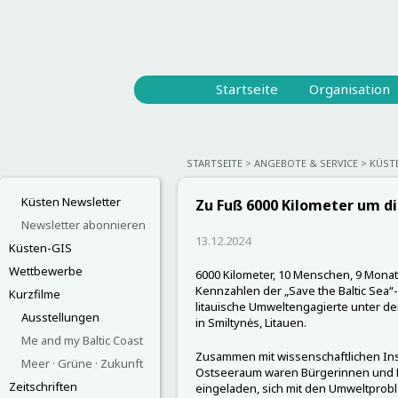
Startseite
Organisation
STARTSEITE
ANGEBOTE & SERVICE
KÜST
Küsten Newsletter
Zu Fuß 6000 Kilometer um d
Newsletter abonnieren
13.12.2024
Küsten-GIS
Wettbewerbe
6000 Kilometer, 10 Menschen, 9 Monate
Kennzahlen der „Save the Baltic Sea“-
Kurzfilme
litauische Umweltengagierte unter de
Ausstellungen
in Smiltynės, Litauen.
Me and my Baltic Coast
Zusammen mit wissenschaftlichen Ins
Meer · Grüne · Zukunft
Ostseeraum waren Bürgerinnen und B
Zeitschriften
eingeladen, sich mit den Umweltpro