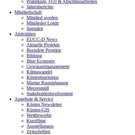
Praktikum, FÖJ & Abschlussarbeiten
Jahresberichte
Mitgliedschaft
Mitglied werden
Mitglieder Login
Spenden
Aktivitäten
EUCC-D News
Aktuelle Projekte
Beendete Projekte
Bildung
Blue Economy
Gewässermanagement
Klimawandel
Küstentourismus
Marine Raumplanung
Meeresmüll
Stakeholderinvolvement
Angebote & Service
Küsten Newsletter
Küsten-GIS
Wettbewerbe
Kurzfilme
Ausstellungen
Zeitschriften