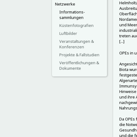
Helmholt
Netzwerke
Ausbreitu
Informations-
Oberfläch
sammlungen
Nordamer
und Meer
Küstenfotografien
industria
Luftbilder
treten au
Veranstaltungen &
[...]
Konferenzen
OPEs in 
Projekte & Fallstudien
Veröffentlichungen &
Angesich
Dokumente
Biota wu
festgeste
Algenart
Immunsys
Hinweise
und ihre
nachgewie
Nahrungs
Da OPEs f
die Notwe
Gesundhei
und die f