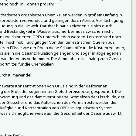
end hoch, in Tonnen pro Jahr.
nthetischen organischen Chemikalien werden in großem Umfang in
fprodukten verwendet, und gelangen durch Abrieb, Verflüchtigung
ugung in die Umwelt. Darüber hinaus zeichnen sie sich durch
 und Beständigkeit in Wasser aus, hierbei muss zwischen nicht
en und chlorierten OPEs unterschieden werden. Letztere sind noch
ter, hochmobil und giftiger. Von den terrestrischen Quellen aus
ieren Flüsse wie der Rhein diese Schadstoffe in die Küstenregionen,
s sie in die Ozeanzirkulation gelangen und sogar in abgelegenen
 wie der Arktis vorkommen. Die Atmosphäre ist analog zum Ozean
portmittel für die Chemikalien.
urch Klimawandel
swerte Konzentrationen von OPEs sind in der gefrorenen
 der Erde, der sogenannten Gletschereisdecke, gespeichert. Die
rwärmung und das damit verbundene Schmelzen der Eisschilde, der
der Gletscher und das Aufbrechen des Permafrosts werden die
Häufigkeit und Konzentration von OPEs im aquatischen System
was sich möglicherweise auf die Gesundheit der Ozeane auswirkt.
isches Defizit