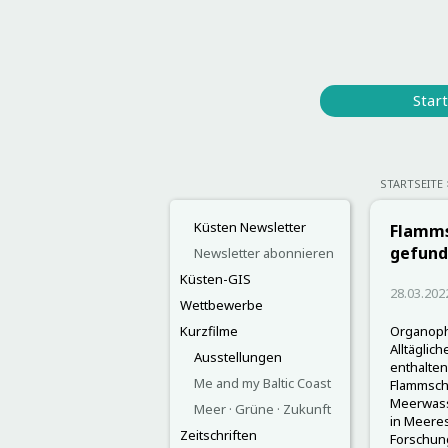
Start
STARTSEITE
Küsten Newsletter
Flamms
gefund
Newsletter abonnieren
Küsten-GIS
28.03.202
Wettbewerbe
Kurzfilme
Organopho
Alltäglic
Ausstellungen
enthalten
Me and my Baltic Coast
Flammschu
Meerwasse
Meer · Grüne · Zukunft
in Meere
Zeitschriften
Forschun