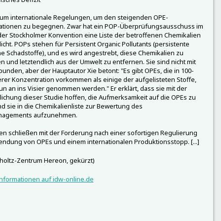
aum internationale Regelungen, um den steigenden OPE-
ationen zu begegnen. Zwar hat ein POP-Überprüfungsausschuss im
r Stockholmer Konvention eine Liste der betroffenen Chemikalien
licht. POPs stehen für Persistent Organic Pollutants (persistente
e Schadstoffe), und es wird angestrebt, diese Chemikalien zu
n und letztendlich aus der Umwelt zu entfernen. Sie sind nicht mit
unden, aber der Hauptautor Xie betont: "Es gibt OPEs, die in 100-
rer Konzentration vorkommen als einige der aufgelisteten Stoffe,
un an ins Visier genommen werden." Er erklärt, dass sie mit der
lichung dieser Studie hoffen, die Aufmerksamkeit auf die OPEs zu
d sie in die Chemikalienliste zur Bewertung des
nagements aufzunehmen.
en schließen mit der Forderung nach einer sofortigen Regulierung
ndung von OPEs und einem internationalen Produktionsstopp. [...]
holtz-Zentrum Hereon, gekürzt)
nformationen auf idw-online.de