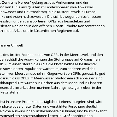
z-Zentrums Hereon] gelang es, das Vorkommen und die
ng von OPEs aus Quellen im Landesinneren (wie Abwasser,
enwasser und Elektroschrott) in die Küstenumwelt in Europa,
ika und Asien nachzuweisen. Die sich bewegenden Luftmassen
esströmungen transportieren OPEs aus besiedelten und
lisierten Regionen in den offenen Ozean. Erhöhte Konzentrationen
ch in der Arktis und in küstenfernen Regionen auf.
unserer Umwelt
ts des breiten Vorkommens von OPEs in der Meereswelt und den
rden schädliche Auswirkungen der Stoffgruppe auf Organismen
llt. Zum einen stören die OPEs die Photosynthese bestimmter
en sowie deren Populationswachstum, zum anderen wird das
tem von Meeresmuscheln in Gegenwart von OPEs gereizt. Es gibt
 darauf, dass OPEs im Meerwasser photochemisch abbaubar sind,
 Abbauprodukte wurden in Fischen aus dem Meer und in Eisbären
sen, die im arktischen marinen Nahrungsnetz ganz oben in der
kette stehen.
est in unsere Produkte des täglichen Lebens integriert sind, wird
ndigkeit geeigneter Daten und verstärkter Forschung deutlich.
tliche Auswirkungen, insbesondere für Kinder, sind kaum bekannt,
estgestellten Konzentrationen liegen in Größenordnungen