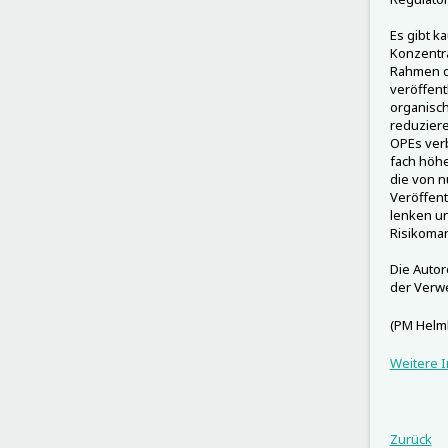
Es gibt k
Konzentr
Rahmen de
veröffent
organisch
reduziere
OPEs verb
fach höhe
die von n
Veröffent
lenken un
Risikoma
Die Autor
der Verwe
(PM Helm
Weitere I
Zurück