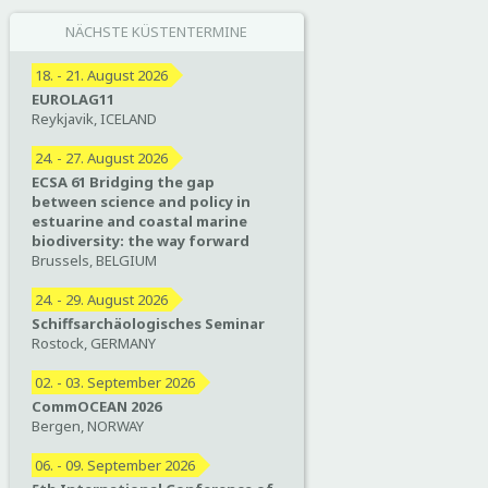
NÄCHSTE KÜSTENTERMINE
18. - 21. August 2026
EUROLAG11
Reykjavik, ICELAND
24. - 27. August 2026
ECSA 61 Bridging the gap
between science and policy in
estuarine and coastal marine
biodiversity: the way forward
Brussels, BELGIUM
24. - 29. August 2026
Schiffsarchäologisches Seminar
Rostock, GERMANY
02. - 03. September 2026
CommOCEAN 2026
Bergen, NORWAY
06. - 09. September 2026