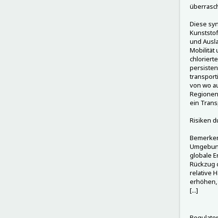
überrasch
Diese sy
Kunststof
und Ausla
Mobilität
chloriert
persisten
transport
von wo au
Regionen
ein Trans
Risiken d
Bemerken
Umgebung
globale E
Rückzug 
relative 
erhöhen, 
[...]
Regulator