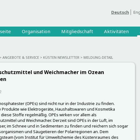
Deutsch
Eng
seite
Organisation
Mitgliedschaft
Aktivitäten
ANGEBOTE & SERVICE
KÜSTEN NEWSLETTER
MELDUNG-DETAIL
chutzmittel und Weichmacher im Ozean
en
2
sphatester (OPEs) sind nicht nur in der Industrie zu finden.
he Produkte wie Elektrogeräte, Haushaltswaren und Kosmetika
 diese Stoffe regelmäßig. OPEs wirken vor allem als
tzmittel und Weichmacher. Derzeit sind OPEs in der Luft, im
r, im Schnee und in Sedimenten zu finden und reichern sich sogar
sorganismen und Säugetieren der Polarregionen an. Dem
gsteam [vom Institut für Umweltchemie des Küstenraumes des