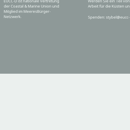
EUCC-D ist nationale Vertretung
Werden Sie ein Teil vo
der Coastal & Marine Union und
Arbeit für die Küsten u
Mitglied im MeeresBürger-
Netzwerk.
Spenden: stybel@eucc-