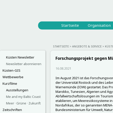
Startseite
Organisation
STARTSEITE
ANGEBOTE & SERVICE
KÜST
Küsten Newsletter
Forschungsprojekt gegen Mü
Newsletter abonnieren
16.08.2021
Küsten-GIS
Wettbewerbe
Im August 2021 ist das Forschungsvor
der Universität Rostock und des Leibn
Kurzfilme
Warnemünde (IOW) gestartet. Das Proj
Ausstellungen
Marokko, Tunesien, Algerien und Ägy
Abfallwirtschaftslösungen im Touris
Me and my Baltic Coast
etablieren, um Meeresökosysteme in
Meer · Grüne · Zukunft
Nordafrikas, der so genannten MENA-
Zeitschriften
Bundesministerium für Umwelt, Naturs