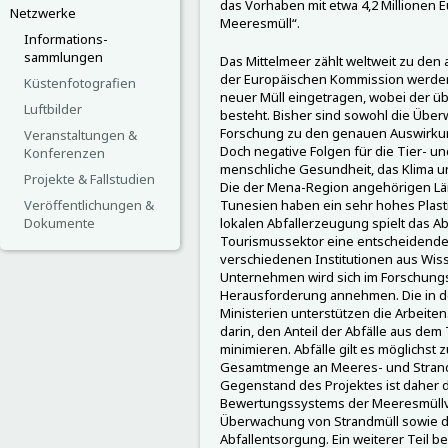
das Vorhaben mit etwa 4,2 Millionen
Netzwerke
Meeresmüll“.
Informations-
sammlungen
Das Mittelmeer zählt weltweit zu de
der Europäischen Kommission werden 
Küstenfotografien
neuer Müll eingetragen, wobei der ü
Luftbilder
besteht. Bisher sind sowohl die Über
Forschung zu den genauen Auswirkun
Veranstaltungen &
Doch negative Folgen für die Tier- u
Konferenzen
menschliche Gesundheit, das Klima u
Projekte & Fallstudien
Die der Mena-Region angehörigen Lä
Veröffentlichungen &
Tunesien haben ein sehr hohes Plast
Dokumente
lokalen Abfallerzeugung spielt das 
Tourismussektor eine entscheidende 
verschiedenen Institutionen aus Wis
Unternehmen wird sich im Forschung
Herausforderung annehmen. Die in d
Ministerien unterstützen die Arbeite
darin, den Anteil der Abfälle aus dem
minimieren. Abfälle gilt es möglichst
Gesamtmenge an Meeres- und Stranda
Gegenstand des Projektes ist daher d
Bewertungssystems der Meeresmüllv
Überwachung von Strandmüll sowie 
Abfallentsorgung. Ein weiterer Teil 