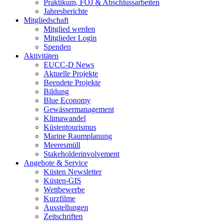
Praktikum, FÖJ & Abschlussarbeiten
Jahresberichte
Mitgliedschaft
Mitglied werden
Mitglieder Login
Spenden
Aktivitäten
EUCC-D News
Aktuelle Projekte
Beendete Projekte
Bildung
Blue Economy
Gewässermanagement
Klimawandel
Küstentourismus
Marine Raumplanung
Meeresmüll
Stakeholderinvolvement
Angebote & Service
Küsten Newsletter
Küsten-GIS
Wettbewerbe
Kurzfilme
Ausstellungen
Zeitschriften