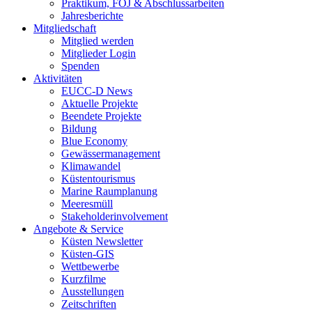
Praktikum, FÖJ & Abschlussarbeiten
Jahresberichte
Mitgliedschaft
Mitglied werden
Mitglieder Login
Spenden
Aktivitäten
EUCC-D News
Aktuelle Projekte
Beendete Projekte
Bildung
Blue Economy
Gewässermanagement
Klimawandel
Küstentourismus
Marine Raumplanung
Meeresmüll
Stakeholderinvolvement
Angebote & Service
Küsten Newsletter
Küsten-GIS
Wettbewerbe
Kurzfilme
Ausstellungen
Zeitschriften