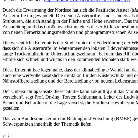
Durch die Erwärmung der Nordsee hat sich die Pazifische Auster (
Ma
Austernriffe umgewandelt. Die neuen Austernriffe, sind – anders al
Strukturen, die sich ständig in der Fläche und Höhe erweitern. Das i
Ausbreitung und das Größenwachstum eines dieser Riffe zu bestimmen
von neuen Fernerkundungsmethoden und photogrammetrischen Auswe
Die wesentliche Erkenntnis der Studie unter der Federführung der W
dass sich die Austernriffe im Wattenmeer den lokalen Tideverhältnis
lange Trockenfallzeit im Untersuchungszeitraum, bei dem das Riff üb
erholte sich schnell und wuchs in den kommenden Monaten stark weit
Diese Erkenntnisse legen nahe, dass der klimabedingte Wandel an den
auch eine wertvolle zusätzliche Funktion für den Küstenschutz und 
Nährstoffbereitstellung und der Bereitstellung von neuem Lebensra
Der Untersuchungsansatz dieser Studie kann zukünftig auf das Monit
verstehen“, sagt Prof. Dr.-Ing. Torsten Schlurmann, Leiter des Lud
Planer und Behörden in die Lage versetzt, die Einflüsse sowohl von
gestalten.
Das vom Bundesministerium für Bildung und Forschung (BMBF) geför
Schwerpunkten innerhalb der Thematik liefen.
[...]