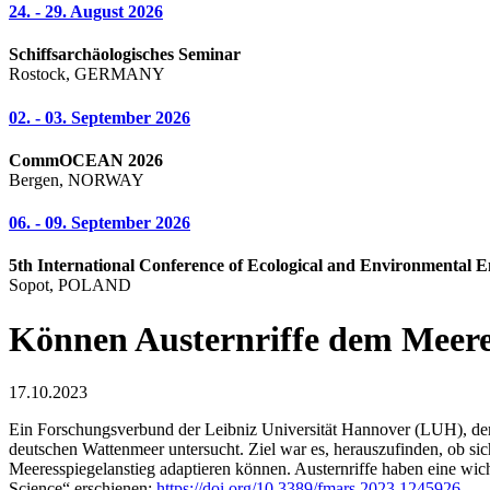
24. - 29. August 2026
Schiffsarchäologisches Seminar
Rostock, GERMANY
02. - 03. September 2026
CommOCEAN 2026
Bergen, NORWAY
06. - 09. September 2026
5th International Conference of Ecological and Environmental E
Sopot, POLAND
Können Austernriffe dem Meeres
17.10.2023
Ein Forschungsverbund der Leibniz Universität Hannover (LUH), de
deutschen Wattenmeer untersucht. Ziel war es, herauszufinden, ob si
Meeresspiegelanstieg adaptieren können. Austernriffe haben eine wich
Science“ erschienen:
https://doi.org/10.3389/fmars.2023.1245926