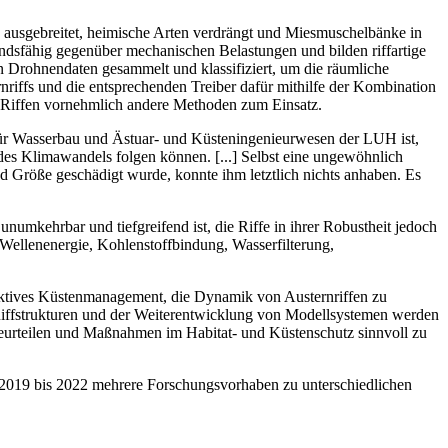
te ausgebreitet, heimische Arten verdrängt und Miesmuschelbänke in
ndsfähig gegenüber mechanischen Belastungen und bilden riffartige
en Drohnendaten gesammelt und klassifiziert, um die räumliche
iffs und die entsprechenden Treiber dafür mithilfe der Kombination
Riffen vornehmlich andere Methoden zum Einsatz.
 für Wasserbau und Ästuar- und Küsteningenieurwesen der LUH ist,
des Klimawandels folgen können. [...] Selbst eine ungewöhnlich
d Größe geschädigt wurde, konnte ihm letztlich nichts anhaben. Es
mkehrbar und tiefgreifend ist, die Riffe in ihrer Robustheit jedoch
Wellenenergie, Kohlenstoffbindung, Wasserfilterung,
fektives Küstenmanagement, die Dynamik von Austernriffen zu
 Riffstrukturen und der Weiterentwicklung von Modellsystemen werden
beurteilen und Maßnahmen im Habitat- und Küstenschutz sinnvoll zu
 2019 bis 2022 mehrere Forschungsvorhaben zu unterschiedlichen