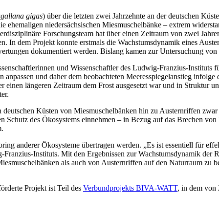
gallana gigas
) über die letzten zwei Jahrzehnte an der deutschen Küs
s die ehemaligen niedersächsischen Miesmuschelbänke – extrem widersta
nterdisziplinäre Forschungsteam hat über einen Zeitraum von zwei Jahr
. In dem Projekt konnte erstmals die Wachstumsdynamik eines Austernr
rtungen dokumentiert werden. Bislang kamen zur Untersuchung von 
issenschaftlerinnen und Wissenschaftler des Ludwig-Franzius-Instituts
sen anpassen und daher dem beobachteten Meeresspiegelanstieg infolge 
er einen längeren Zeitraum dem Frost ausgesetzt war und in Struktur un
er.
 deutschen Küsten von Miesmuschelbänken hin zu Austernriffen zwar unu
den Schutz des Ökosystems einnehmen – in Bezug auf das Brechen von 
um.
oring anderer Ökosysteme übertragen werden. „Es ist essentiell für ef
wig-Franzius-Instituts. Mit den Ergebnissen zur Wachstumsdynamik der
 Miesmuschelbänken als auch von Austernriffen auf den Naturraum zu 
derte Projekt ist Teil des
Verbundprojekts BIVA-WATT
, in dem von