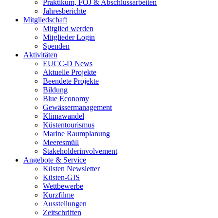
Praktikum, FÖJ & Abschlussarbeiten
Jahresberichte
Mitgliedschaft
Mitglied werden
Mitglieder Login
Spenden
Aktivitäten
EUCC-D News
Aktuelle Projekte
Beendete Projekte
Bildung
Blue Economy
Gewässermanagement
Klimawandel
Küstentourismus
Marine Raumplanung
Meeresmüll
Stakeholderinvolvement
Angebote & Service
Küsten Newsletter
Küsten-GIS
Wettbewerbe
Kurzfilme
Ausstellungen
Zeitschriften