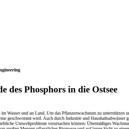
ngineering
de des Phosphors in die Ostsee
offe im Wasser und an Land. Um das Pflanzenwachstum zu unterstützen 
eme geschwemmt wird. Auch durch Industrie und Haushaltsabwässer gel
hebliche Umweltprobleme verursachen können: Übermäßiges Wachstum
on großen Mengen pflanzlicher Biomasse und auf lange Sicht zu einem V