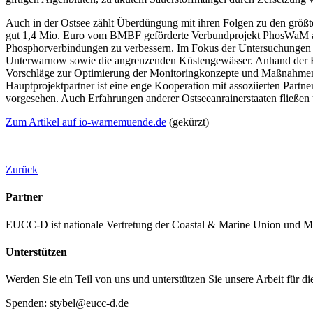
Auch in der Ostsee zählt Überdüngung mit ihren Folgen zu den größ
gut 1,4 Mio. Euro vom BMBF geförderte Verbundprojekt PhosWaM an:
Phosphorverbindungen zu verbessern. Im Fokus der Untersuchungen st
Unterwarnow sowie die angrenzenden Küstengewässer. Anhand der Erg
Vorschläge zur Optimierung der Monitoringkonzepte und Maßnahmenp
Hauptprojektpartner ist eine enge Kooperation mit assoziierten Pa
vorgesehen. Auch Erfahrungen anderer Ostseeanrainerstaaten fließen
Zum Artikel auf io-warnemuende.de
(gekürzt)
Zurück
Partner
EUCC-D ist nationale Vertretung der Coastal & Marine Union und M
Unterstützen
Werden Sie ein Teil von uns und unterstützen Sie unsere Arbeit für d
Spenden: stybel@eucc-d.de