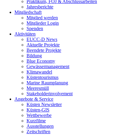
Praktikum, FÖJ & Abschlussarbeiten
Jahresberichte
Mitgliedschaft
Mitglied werden
Mitglieder Login
Spenden
Aktivitäten
EUCC-D News
Aktuelle Projekte
Beendete Projekte
Bildung
Blue Economy
Gewässermanagement
Klimawandel
Küstentourismus
Marine Raumplanung
Meeresmüll
Stakeholderinvolvement
Angebote & Service
Küsten Newsletter
Küsten-GIS
Wettbewerbe
Kurzfilme
Ausstellungen
Zeitschriften