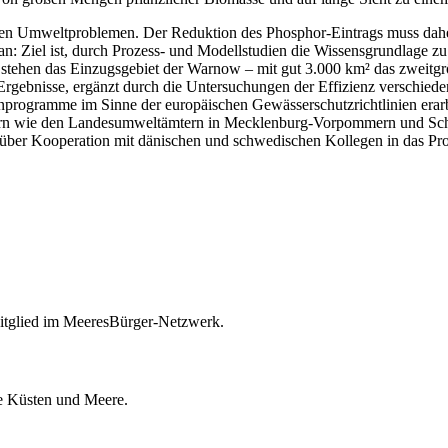
ten Umweltproblemen. Der Reduktion des Phosphor-Eintrags muss daher 
 Ziel ist, durch Prozess- und Modellstudien die Wissensgrundlage z
ehen das Einzugsgebiet der Warnow – mit gut 3.000 km² das zweitgrößt
ebnisse, ergänzt durch die Untersuchungen der Effizienz verschieden
rogramme im Sinne der europäischen Gewässerschutzrichtlinien erarb
rtnern wie den Landesumweltämtern in Mecklenburg-Vorpommern und Sch
 über Kooperation mit dänischen und schwedischen Kollegen in das Proj
itglied im MeeresBürger-Netzwerk.
ie Küsten und Meere.