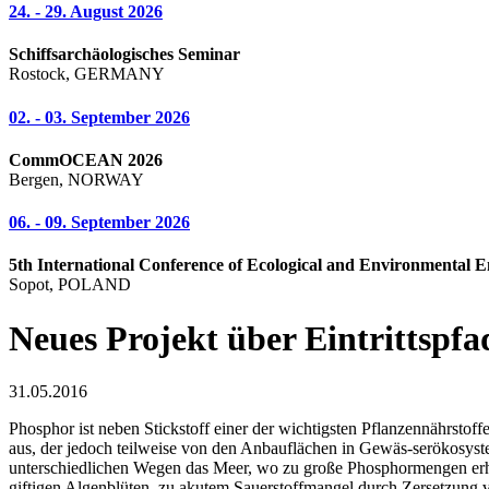
24. - 29. August 2026
Schiffsarchäologisches Seminar
Rostock, GERMANY
02. - 03. September 2026
CommOCEAN 2026
Bergen, NORWAY
06. - 09. September 2026
5th International Conference of Ecological and Environmental E
Sopot, POLAND
Neues Projekt über Eintrittspfa
31.05.2016
Phosphor ist neben Stickstoff einer der wichtigsten Pflanzennährst
aus, der jedoch teilweise von den Anbauflächen in Gewäs-serökosyst
unterschiedlichen Wegen das Meer, wo zu große Phosphormengen er
giftigen Algenblüten, zu akutem Sauerstoffmangel durch Zersetzung v