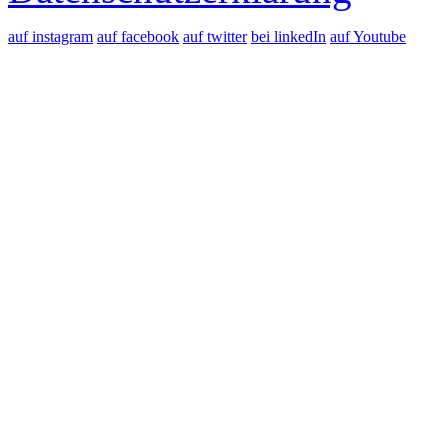
auf instagram
auf facebook
auf twitter
bei linkedIn
auf Youtube