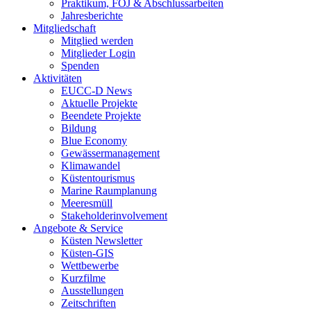
Praktikum, FÖJ & Abschlussarbeiten
Jahresberichte
Mitgliedschaft
Mitglied werden
Mitglieder Login
Spenden
Aktivitäten
EUCC-D News
Aktuelle Projekte
Beendete Projekte
Bildung
Blue Economy
Gewässermanagement
Klimawandel
Küstentourismus
Marine Raumplanung
Meeresmüll
Stakeholderinvolvement
Angebote & Service
Küsten Newsletter
Küsten-GIS
Wettbewerbe
Kurzfilme
Ausstellungen
Zeitschriften