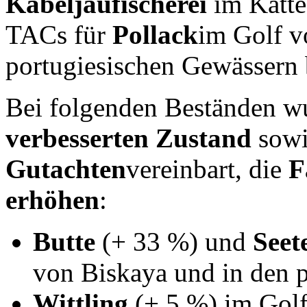
Kabeljaufischerei
im Katte
TACs für
Pollack
im Golf v
portugiesischen Gewässern 
Bei folgenden Beständen wu
verbesserten Zustand
sow
Gutachten
vereinbart, die
F
erhöhen
:
Butte
(+ 33 %) und
Seet
von Biskaya und in den 
Wittling
(+ 5 %) im Gol