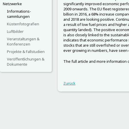
Netzwerke
significantly improved economic perfo
2009 onwards. The EU fleet registered
Informations-
billion in 2016, a 68% increase compar
sammlungen
and 2018 are looking positive. Conti
Küstenfotografien
a result of low fuel prices and higher
quantity landed). The positive econom
Luftbilder
is also closely linked to the sustainab
Veranstaltungen &
indicates that economic performance
Konferenzen
stocks that are still overfished or over
ever growing in numbers, have seen cl
Projekte & Fallstudien
Veröffentlichungen &
The full article and more information
Dokumente
Zurück