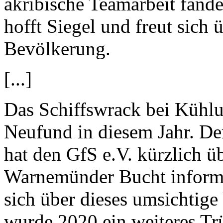
akribische Teamarbeit fänd
hofft Siegel und freut sich 
Bevölkerung.
[...]
Das Schiffswrack bei Kühlun
Neufund in diesem Jahr. D
hat den GfS e.V. kürzlich ü
Warnemünder Bucht informi
sich über dieses umsichtig
wurde 2020 ein weiteres T