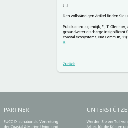
[...]
Den vollständigen Artikel finden Sie 
Publikation: Luijendijk, E., T. Gleeson
groundwater discharge insignificant f
coastal ecosystems, Nat Commun, 11(1
8.
Zurück
PARTNER
UNTERSTÜTZE
EUCC-D ist nationale Vertretung
Werden Sie ein Teil vo
der Coastal & Marine Union und
Arbeit für die Küsten u