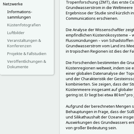
Tropenforschung (ZMT), das erste Co
Netzwerke
Grundwasserstrom in die Weltmeere g
Informations-
Ergebnisse der Studie sind kürzlich in
sammlungen
Communications erschienen.
Küstenfotografien
Die Analyse der Wissenschaftler zeigt,
Luftbilder
empfindlichen Küstenökosysteme – wi
Veranstaltungen &
Flussmündungen – von Schadstoffen b
Konferenzen
Grundwasserstrom vom Land ins Meer
in tropischen Regionen ist dies der Fal
Projekte & Fallstudien
Veröffentlichungen &
Die Forschenden bestimmten die Gr
Dokumente
Küstenregionen weltweit, indem sie 
einer globalen Datenanalyse der Top
und der Charakteristik der Gesteinss
kombinierten. Sie zeigen, dass der S
Küstenmeere insgesamt auf globaler 
gering ist. Er liegt bei etwa 80 km³ pro 
Aufgrund der berechneten Mengen ste
Behauptungen in Frage, dass der Süß
und Silikathaushalt der Ozeane insges
Auswirkungen des Grundwassers entl
von großer Bedeutung sein.