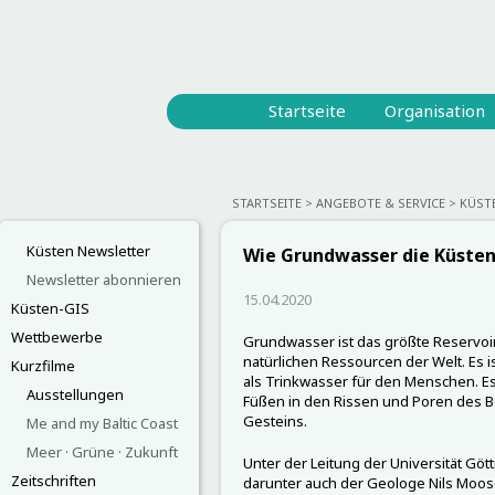
Startseite
Organisation
STARTSEITE
ANGEBOTE & SERVICE
KÜST
Küsten Newsletter
Wie Grundwasser die Küste
Newsletter abonnieren
15.04.2020
Küsten-GIS
Wettbewerbe
Grundwasser ist das größte Reservoir
natürlichen Ressourcen der Welt. Es i
Kurzfilme
als Trinkwasser für den Menschen. Es
Ausstellungen
Füßen in den Rissen und Poren des 
Gesteins.
Me and my Baltic Coast
Meer · Grüne · Zukunft
Unter der Leitung der Universität Gö
Zeitschriften
darunter auch der Geologe Nils Moos