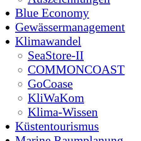
Blue Economy
Gewässermanagement
Klimawandel
SeaStore-II
COMMONCOAST
GoCoase
KliWaKom
Klima-Wissen
Küstentourismus
Marine Raumplanung