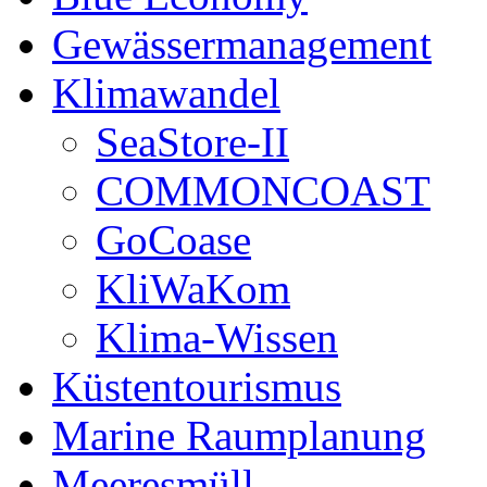
Gewässermanagement
Klimawandel
SeaStore-II
COMMONCOAST
GoCoase
KliWaKom
Klima-Wissen
Küstentourismus
Marine Raumplanung
Meeresmüll