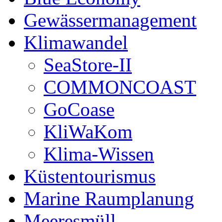
Gewässermanagement
Klimawandel
SeaStore-II
COMMONCOAST
GoCoase
KliWaKom
Klima-Wissen
Küstentourismus
Marine Raumplanung
Meeresmüll