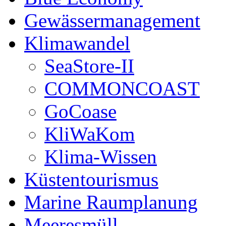
Gewässermanagement
Klimawandel
SeaStore-II
COMMONCOAST
GoCoase
KliWaKom
Klima-Wissen
Küstentourismus
Marine Raumplanung
Meeresmüll