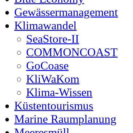
Gewässermanagement
Klimawandel
SeaStore-II
COMMONCOAST
GoCoase
KliWaKom
Klima-Wissen
Küstentourismus
Marine Raumplanung
Meeresmüll