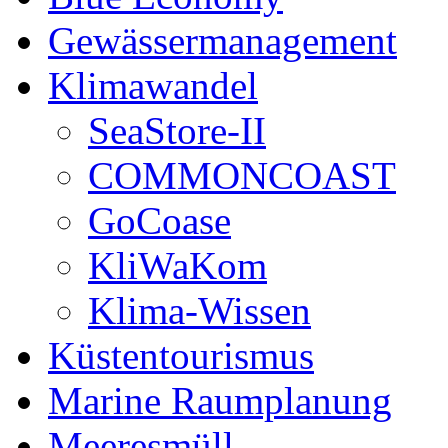
Gewässermanagement
Klimawandel
SeaStore-II
COMMONCOAST
GoCoase
KliWaKom
Klima-Wissen
Küstentourismus
Marine Raumplanung
Meeresmüll