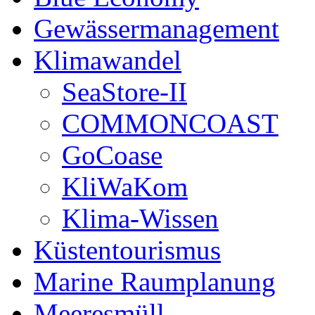
Gewässermanagement
Klimawandel
SeaStore-II
COMMONCOAST
GoCoase
KliWaKom
Klima-Wissen
Küstentourismus
Marine Raumplanung
Meeresmüll