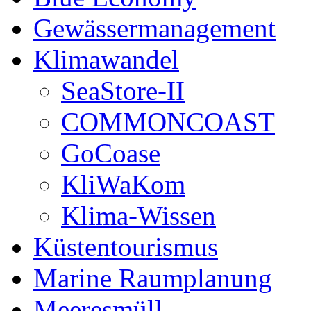
Gewässermanagement
Klimawandel
SeaStore-II
COMMONCOAST
GoCoase
KliWaKom
Klima-Wissen
Küstentourismus
Marine Raumplanung
Meeresmüll