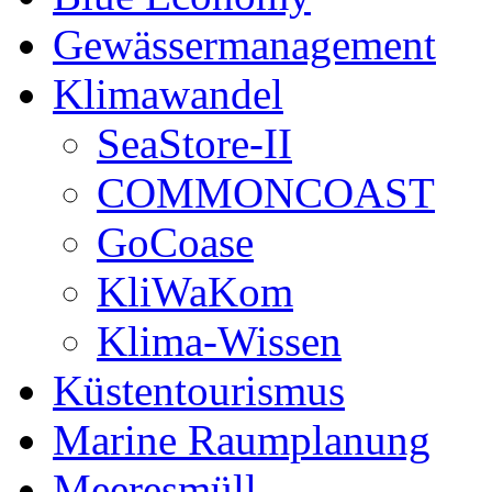
Gewässermanagement
Klimawandel
SeaStore-II
COMMONCOAST
GoCoase
KliWaKom
Klima-Wissen
Küstentourismus
Marine Raumplanung
Meeresmüll