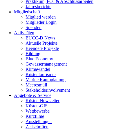
Praktikum, FÖJ & Abschlussarbeiten
Jahresberichte
Mitgliedschaft
Mitglied werden
Mitglieder Login
Spenden
Aktivitäten
EUCC-D News
Aktuelle Projekte
Beendete Projekte
Bildung
Blue Economy
Gewässermanagement
Klimawandel
Küstentourismus
Marine Raumplanung
Meeresmüll
Stakeholderinvolvement
Angebote & Service
Küsten Newsletter
Küsten-GIS
Wettbewerbe
Kurzfilme
Ausstellungen
Zeitschriften