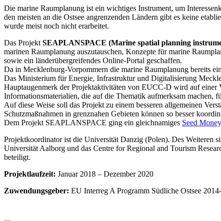
Die marine Raumplanung ist ein wichtiges Instrument, um Interessen
den meisten an die Ostsee angrenzenden Ländern gibt es keine etabli
wurde meist noch nicht erarbeitet.
Das Projekt
SEAPLANSPACE (Marine spatial planning instrument
marinen Raumplanung auszutauschen, Konzepte für marine Raumplanu
sowie ein länderübergreifendes Online-Portal geschaffen.
Da in Mecklenburg-Vorpommern die marine Raumplanung bereits ein f
Das Ministerium für Energie, Infrastruktur und Digitalisierung Meckl
Hauptaugenmerk der Projektaktivitäten von EUCC-D wird auf einer 
Informationsmaterialien, die auf die Thematik aufmerksam machen, für 
Auf diese Weise soll das Projekt zu einem besseren allgemeinen Verst
Schutzmaßnahmen in grenznahen Gebieten können so besser koordinie
Dem Projekt SEAPLANSPACE ging ein gleichnamiges
Seed Money 
Projektkoordinator ist die Universität Danzig (Polen). Des Weiteren
Universität Aalborg und das Centre for Regional and Tourism Resear
beteiligt.
Projektlaufzeit:
Januar 2018 – Dezember 2020
Zuwendungsgeber:
EU Interreg A Programm Südliche Ostsee 2014