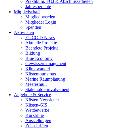
Praktikum, FÖJ & Abschlussarbeiten
Jahresberichte
Mitgliedschaft
Mitglied werden
Mitglieder Login
Spenden
Aktivitäten
EUCC-D News
Aktuelle Projekte
Beendete Projekte
Bildung
Blue Economy
Gewässermanagement
Klimawandel
Küstentourismus
Marine Raumplanung
Meeresmüll
Stakeholderinvolvement
Angebote & Service
Küsten Newsletter
Küsten-GIS
Wettbewerbe
Kurzfilme
Ausstellungen
Zeitschriften