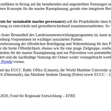
konflikten in Bezug auf die bestehenden und angestrebten Nutzungen 
erten Konzepte für die marine Raumplanung; gerade eine integrierte B
s for sustainable marine governance)
soll die Projektländer dazu
ng zu entwickeln und grenzüberschreitend zusammenzuarbeiten. So we
ester Bestandteil des Landesraumentwicklungsprogramms ist, kann auf
enburg-Vorpommern ist wichtiger assoziierter Partner.
Verbesserung der öffentlichen Beteiligung und Wahrnehmung für den 
die breite Öffentlichkeit, ebenso wie für eine junge Zielgruppe, erarbei
ändnis für die marine Raumplanung und zur Prävention von potentiellen
rt und die nachhaltige Nutzung der Ostsee weiter vorangebracht wer
Projekt
voraus.
 sind das EUCC Baltic Office (Litauen), die World Maritime Universit
ch (Dänemark), das Maritime Institute Danzig (Polen) sowie EUCC – D
-2020, Fond für Regionale Entwicklung – EFRE