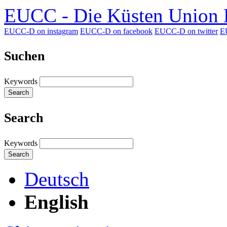
EUCC - Die Küsten Union D
EUCC-D on instagram
EUCC-D on facebook
EUCC-D on twitter
E
Suchen
Keywords
Search
Search
Keywords
Search
Deutsch
English