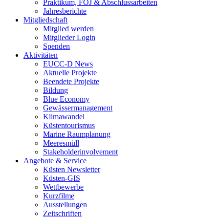
Praktikum, FÖJ & Abschlussarbeiten
Jahresberichte
Mitgliedschaft
Mitglied werden
Mitglieder Login
Spenden
Aktivitäten
EUCC-D News
Aktuelle Projekte
Beendete Projekte
Bildung
Blue Economy
Gewässermanagement
Klimawandel
Küstentourismus
Marine Raumplanung
Meeresmüll
Stakeholderinvolvement
Angebote & Service
Küsten Newsletter
Küsten-GIS
Wettbewerbe
Kurzfilme
Ausstellungen
Zeitschriften