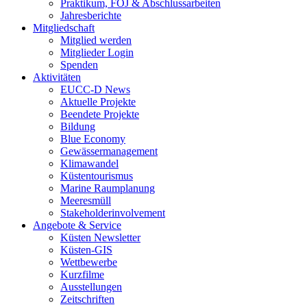
Praktikum, FÖJ & Abschlussarbeiten
Jahresberichte
Mitgliedschaft
Mitglied werden
Mitglieder Login
Spenden
Aktivitäten
EUCC-D News
Aktuelle Projekte
Beendete Projekte
Bildung
Blue Economy
Gewässermanagement
Klimawandel
Küstentourismus
Marine Raumplanung
Meeresmüll
Stakeholderinvolvement
Angebote & Service
Küsten Newsletter
Küsten-GIS
Wettbewerbe
Kurzfilme
Ausstellungen
Zeitschriften