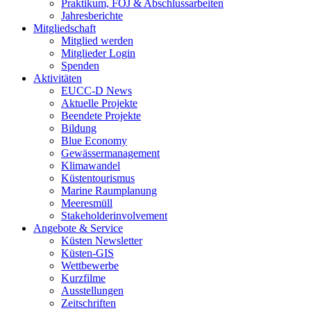
Praktikum, FÖJ & Abschlussarbeiten
Jahresberichte
Mitgliedschaft
Mitglied werden
Mitglieder Login
Spenden
Aktivitäten
EUCC-D News
Aktuelle Projekte
Beendete Projekte
Bildung
Blue Economy
Gewässermanagement
Klimawandel
Küstentourismus
Marine Raumplanung
Meeresmüll
Stakeholderinvolvement
Angebote & Service
Küsten Newsletter
Küsten-GIS
Wettbewerbe
Kurzfilme
Ausstellungen
Zeitschriften