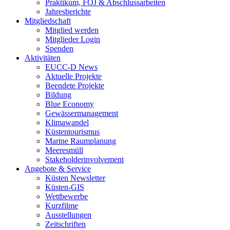
Praktikum, FÖJ & Abschlussarbeiten
Jahresberichte
Mitgliedschaft
Mitglied werden
Mitglieder Login
Spenden
Aktivitäten
EUCC-D News
Aktuelle Projekte
Beendete Projekte
Bildung
Blue Economy
Gewässermanagement
Klimawandel
Küstentourismus
Marine Raumplanung
Meeresmüll
Stakeholderinvolvement
Angebote & Service
Küsten Newsletter
Küsten-GIS
Wettbewerbe
Kurzfilme
Ausstellungen
Zeitschriften