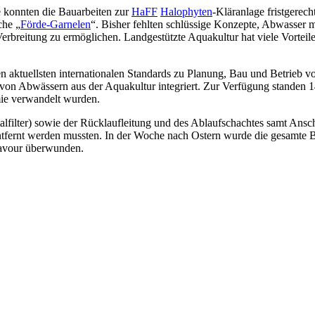
e konnten die Bauarbeiten zur
HaFF
Halophyten
-Kläranlage fristgerec
che „
Förde-Garnelen
“. Bisher fehlten schlüssige Konzepte, Abwasser m
erbreitung zu ermöglichen. Landgestützte Aquakultur hat viele Vorteil
en aktuellsten internationalen Standards zu Planung, Bau und Betrieb
von Abwässern aus der Aquakultur integriert. Zur Verfügung standen 
ie verwandelt wurden.
alfilter) sowie der Rücklaufleitung und des Ablaufschachtes samt Ansc
ntfernt werden mussten. In der Woche nach Ostern wurde die gesamte B
ravour überwunden.