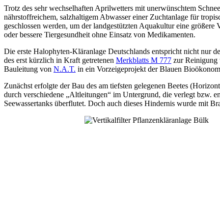
Trotz des sehr wechselhaften Aprilwetters mit unerwünschtem Schne
nährstoffreichem, salzhaltigem Abwasser einer Zuchtanlage für tropis
geschlossen werden, um der landgestützten Aquakultur eine größere V
oder bessere Tiergesundheit ohne Einsatz von Medikamenten.
Die erste Halophyten-Kläranlage Deutschlands entspricht nicht nur d
des erst kürzlich in Kraft getretenen
Merkblatts M 777
zur Reinigung 
Bauleitung von
N.A.T.
in ein Vorzeigeprojekt der Blauen Bioökonom
Zunächst erfolgte der Bau des am tiefsten gelegenen Beetes (Horizont
durch verschiedene „Altleitungen“ im Untergrund, die verlegt bzw. e
Seewassertanks überflutet. Doch auch dieses Hindernis wurde mit B