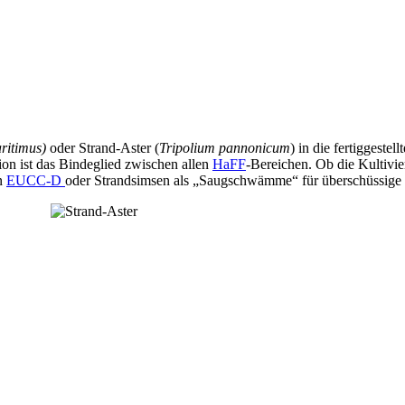
ritimus)
oder Strand-Aster (
Tripolium pannonicum
) in die fertiggestel
on ist das Bindeglied zwischen allen
HaFF
-Bereichen. Ob die Kultiv
on
EUCC-D
oder Strandsimsen als „Saugschwämme“ für überschüssige Nä