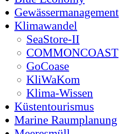
Gewässermanagement
Klimawandel
SeaStore-II
COMMONCOAST
GoCoase
KliWaKom
Klima-Wissen
Küstentourismus
Marine Raumplanung
Meeresmüll