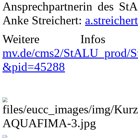
Ansprechpartnerin des St
Anke Streichert:
a.streiche
Weitere Info
mv.de/cms2/StALU_prod/StA
&pid=45288