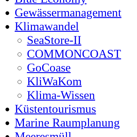
Gewässermanagement
Klimawandel
SeaStore-II
COMMONCOAST
GoCoase
KliWaKom
Klima-Wissen
Küstentourismus
Marine Raumplanung
Meeresmüll