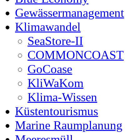
Gewässermanagement
Klimawandel
SeaStore-II
COMMONCOAST
GoCoase
KliWaKom
Klima-Wissen
Küstentourismus
Marine Raumplanung
Meeresmüll