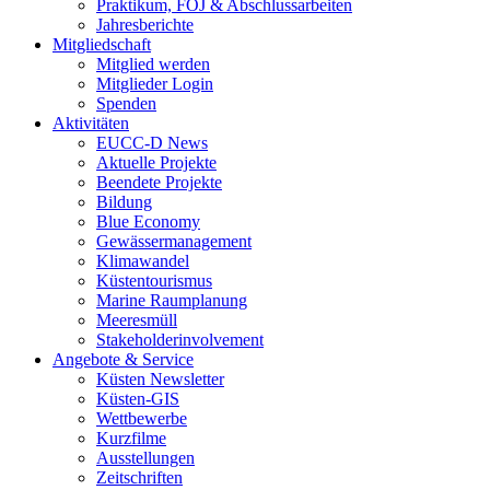
Praktikum, FÖJ & Abschlussarbeiten
Jahresberichte
Mitgliedschaft
Mitglied werden
Mitglieder Login
Spenden
Aktivitäten
EUCC-D News
Aktuelle Projekte
Beendete Projekte
Bildung
Blue Economy
Gewässermanagement
Klimawandel
Küstentourismus
Marine Raumplanung
Meeresmüll
Stakeholderinvolvement
Angebote & Service
Küsten Newsletter
Küsten-GIS
Wettbewerbe
Kurzfilme
Ausstellungen
Zeitschriften