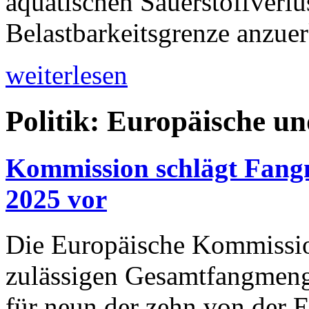
aquatischen Sauerstoffverlus
Belastbarkeitsgrenze anzue
weiterlesen
Politik: Europäische u
Kommission schlägt Fangm
2025 vor
Die Europäische Kommission
zulässigen Gesamtfangmen
für neun der zehn von der 