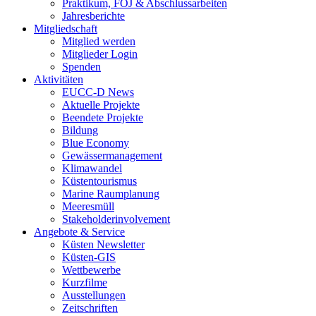
Praktikum, FÖJ & Abschlussarbeiten
Jahresberichte
Mitgliedschaft
Mitglied werden
Mitglieder Login
Spenden
Aktivitäten
EUCC-D News
Aktuelle Projekte
Beendete Projekte
Bildung
Blue Economy
Gewässermanagement
Klimawandel
Küstentourismus
Marine Raumplanung
Meeresmüll
Stakeholderinvolvement
Angebote & Service
Küsten Newsletter
Küsten-GIS
Wettbewerbe
Kurzfilme
Ausstellungen
Zeitschriften